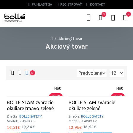
PRIHLÁSIŤ SA
REGISTROVAŤ
KONTAKT
0
0
Akciový tovar
Akciový tovar
0
Hot
Hot
-25 %
-25 %
BOLLE SLAM zváracie
BOLLE SLAM zváracie
okuliare tmavo zelené
okuliare zelené
Značka:
BOLLE SAFETY
Značka:
BOLLE SAFETY
Model:
SLAWPCC5
Model:
SLAWPCC2
14,51€
13,96€
19,34€
18,62€