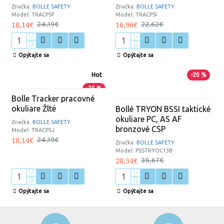
Značka:
BOLLE SAFETY
Značka:
BOLLE SAFETY
Model:
TRACPSF
Model:
TRACPSI
18,14€
16,96€
24,19€
22,62€
Opýtajte sa
Opýtajte sa
Hot
-20 %
-25 %
Bolle Tracker pracovné
okuliare Žlté
Bollé TRYON BSSI taktické
okuliare PC, AS AF
Značka:
BOLLE SAFETY
bronzové CSP
Model:
TRACPSJ
18,14€
24,19€
Značka:
BOLLE SAFETY
Model:
PSSTRYOC13B
28,54€
35,67€
Opýtajte sa
Opýtajte sa