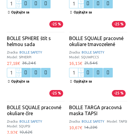
Opýtajte sa
Opýtajte sa
-25 %
-25 %
BOLLE SPHERE štít s
BOLLE SQUALE pracovné
helmou sada
okuliare tmavozelené
Značka:
BOLLE SAFETY
Značka:
BOLLE SAFETY
Model:
SPHERPI
Model:
SQUWPCC5
27,18€
16,15€
36,24€
21,54€
Opýtajte sa
Opýtajte sa
-25 %
-25 %
BOLLE SQUALE pracovné
BOLLE TARGA pracovná
okuliare číre
maska TAPSI
Značka:
BOLLE SAFETY
Značka:
BOLLE SAFETY
Model:
TAPSI
Model:
SQUPSI
10,67€
14,23€
7,97€
10,62€