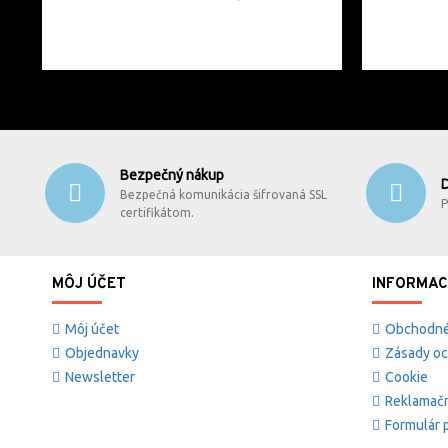
Bezpečný nákup
Bezpečná komunikácia šifrovaná SSL
P
certifikátom.
MÔJ ÚČET
INFORMAC
Môj účet
Obchodné
Objednavky
Zásady oc
Newsletter
Cookie
Reklamačn
Formulár p