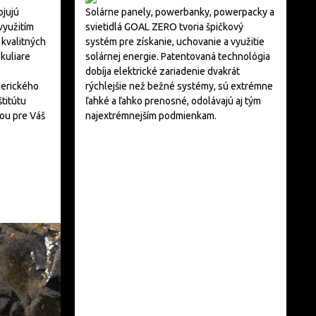
ojujú
Solárne panely, powerbanky, powerpacky a
využitím
svietidlá GOAL ZERO tvoria špičkový
 kvalitných
systém pre získanie, uchovanie a využitie
kuliare
solárnej energie. Patentovaná technológia
dobíja elektrické zariadenie dvakrát
erického
rýchlejšie než bežné systémy, sú extrémne
titútu
ľahké a ľahko prenosné, odolávajú aj tým
nou pre Váš
najextrémnejším podmienkam.