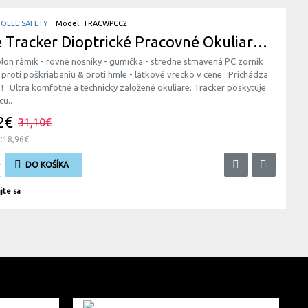
BOLLE SAFETY
Model:
TRACWPCC2
Bolle Tracker Dioptrické Pracovné Okuliare Bledozelené
ylon rámik - rovné nosníky - gumička - stredne stmavená PC zorník
proti poškriabaniu & proti hmle - látkové vrecko v cene Prichádza
! Ultra komfotné a technicky založené okuliare. Tracker poskytuje
cu..
2€
31,10€
:18,96€
DO KOŠÍKA
jte sa