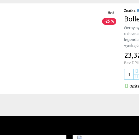
Značka:
Hot
-25 %
čierny n
ochrana 
legenda 
vynikajú
23,3
Bez DPH
Opýta