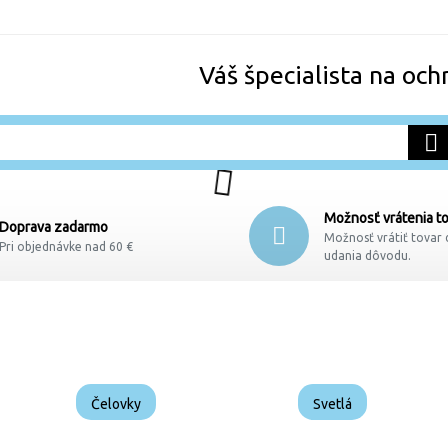
Váš špecialista na och
Možnosť vrátenia t
Doprava zadarmo
Možnosť vrátiť tovar 
Pri objednávke nad 60 €
udania dôvodu.
Čelovky
Svetlá