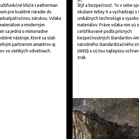
ultifunkčné kľúče Leatherman
Štýl a bezpečnosť. To v sebe sp
om pre kvalitné náradie do
okuliare Wiley X a vychádzajú s 
vadsaťpäťročnou zárukou. Vďaka
unikátnych technológii a vysoko
materiálom a moderným
materiálov. Práve vďaka nim sú o
ám sa jedná o mimoriadne
certifikované podľa prísnych
dolné nástroje, ktoré sa stali
bezpečnostných štandardov Am
eľným partnerom amatérov aj
národného štandardizačného inš
ov vo všetkých odvetviach.
(ANSI) a sú tou najlepšou ochra
zrak.