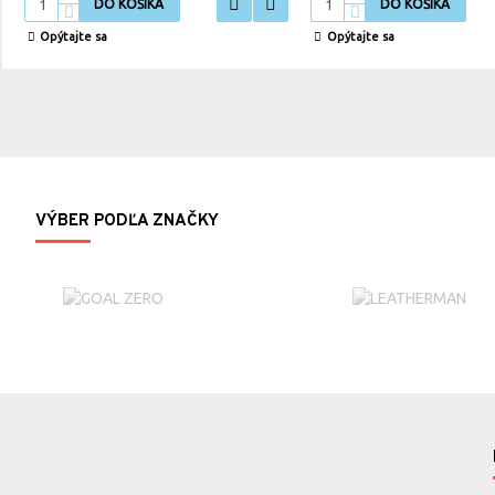
DO KOŠÍKA
DO KOŠÍKA
Opýtajte sa
Opýtajte sa
VÝBER PODĽA ZNAČKY
Raider kit v akcii za 59.90,- !