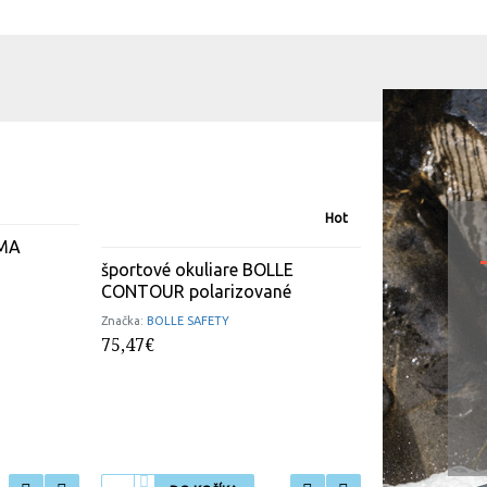
Hot
OMA
športové okuliare BOLLE
CONTOUR polarizované
slnečné okul
CAPTIVATE Po
Značka:
BOLLE SAFETY
Copper/ Matt
75,47€
Značka:
WILEY X
184,20€
230,