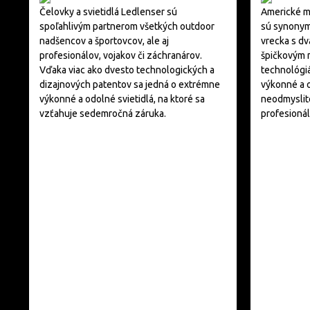
Čelovky a svietidlá Ledlenser sú
Americké m
spoľahlivým partnerom všetkých outdoor
sú synonym
nadšencov a športovcov, ale aj
vrecka s d
profesionálov, vojakov či záchranárov.
špičkovým 
Vďaka viac ako dvesto technologických a
technológi
dizajnových patentov sa jedná o extrémne
výkonné a o
výkonné a odolné svietidlá, na ktoré sa
neodmyslit
vzťahuje sedemročná záruka.
profesionál