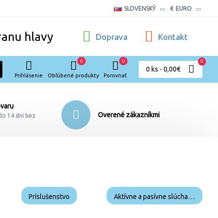
SLOVENSKÝ
€
EURO
ranu hlavy
Doprava
Kontakt
0
0
0
0 ks - 0,00€
Prihlásenie
Obľúbené produkty
Porovnať
ovaru
Overené zákazníkmi
do 14 dní bez
Príslušenstvo
Aktívne a pasívne slúchadlá