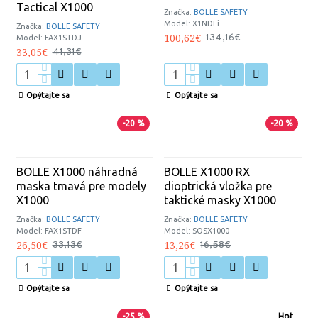
Tactical X1000
Značka:
BOLLE SAFETY
Model:
X1NDEi
Značka:
BOLLE SAFETY
100,62€
134,16€
Model:
FAX1STDJ
33,05€
41,31€
Opýtajte sa
Opýtajte sa
-20 %
-20 %
BOLLE X1000 náhradná
BOLLE X1000 RX
maska tmavá pre modely
dioptrická vložka pre
X1000
taktické masky X1000
Značka:
BOLLE SAFETY
Značka:
BOLLE SAFETY
Model:
FAX1STDF
Model:
SOSX1000
26,50€
13,26€
33,13€
16,58€
Opýtajte sa
Opýtajte sa
-25 %
Hot