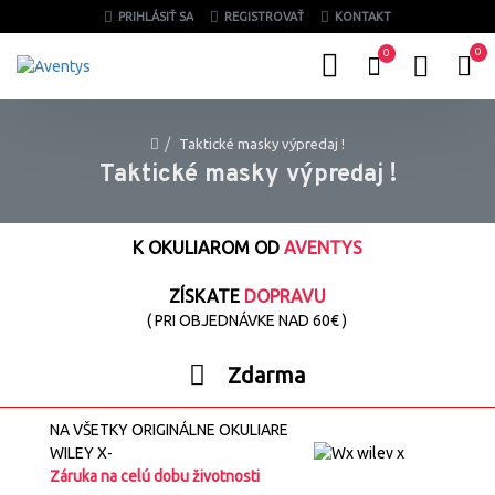
PRIHLÁSIŤ SA
REGISTROVAŤ
KONTAKT
0
0
Taktické masky výpredaj !
Taktické masky výpredaj !
K OKULIAROM OD
AVENTYS
ZÍSKATE
DOPRAVU
( PRI OBJEDNÁVKE NAD 60€ )
Zdarma
NA VŠETKY ORIGINÁLNE OKULIARE
WILEY X-
Záruka na celú dobu životnosti