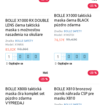
-25 %
BOLLE X1000 taktická
maska čierna BLACK
BOLLE X1000 RX DOUBLE
púzdro zdarma
LENS čierna taktická
maska s možnosťou
Značka:
BOLLE SAFETY
nasadenia na okuliare
Model:
X1NSTDI
74,57€
99,43€
Značka:
BOLLE SAFETY
Model:
X1NRXi
85,02€
113,36€
Opýtajte sa
Opýtajte sa
Hot
-20 %
-25 %
BOLLE X800i taktická
BOLLE X810 bronzový
maska číra komplet set
zorník náhrada CSP pre
púzdro zdarma
masku X810
VÝPREDAJ
Značka:
BOLLE SAFETY