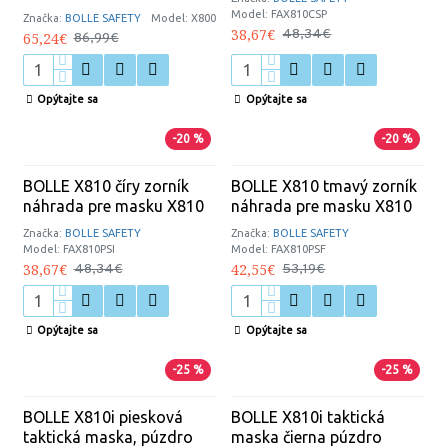
Model:
FAX810CSP
Značka:
BOLLE SAFETY
Model:
X800
38,67€
48,34€
65,24€
86,99€
Opýtajte sa
Opýtajte sa
-20 %
-20 %
BOLLE X810 číry zorník
BOLLE X810 tmavý zorník
náhrada pre masku X810
náhrada pre masku X810
Značka:
BOLLE SAFETY
Značka:
BOLLE SAFETY
Model:
FAX810PSI
Model:
FAX810PSF
38,67€
42,55€
48,34€
53,19€
Opýtajte sa
Opýtajte sa
-25 %
-25 %
BOLLE X810i piesková
BOLLE X810i taktická
taktická maska, púzdro
maska čierna púzdro