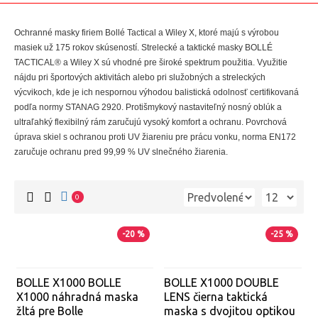
Ochranné masky firiem Bollé Tactical a Wiley X, ktoré majú s výrobou
masiek už 175 rokov skúseností. Strelecké a taktické masky BOLLÉ
TACTICAL® a Wiley X sú vhodné pre široké spektrum použitia. Využitie
nájdu pri športových aktivitách alebo pri služobných a streleckých
výcvikoch, kde je ich nespornou výhodou balistická odolnosť certifikovaná
podľa normy STANAG 2920. Protišmykový nastaviteľný nosný oblúk a
ultraľahký flexibilný rám zaručujú vysoký komfort a ochranu. Povrchová
úprava skiel s ochranou proti UV žiareniu pre prácu vonku, norma EN172
zaručuje ochranu pred 99,99 % UV slnečného žiarenia.
0
-20 %
-25 %
BOLLE X1000 BOLLE
BOLLE X1000 DOUBLE
X1000 náhradná maska
LENS čierna taktická
žltá pre Bolle
maska s dvojitou optikou