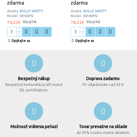
zdarma
zdarma
Značka:
BOLLE SAFETY
Značka:
BOLLE SAFETY
Model:
X810SPSI
Model:
X810NPSI
74,31€
74,31€
99,07€
99,07€
Opýtajte sa
Opýtajte sa
Bezpečný nákup
Doprava zadarmo
Bezpečná komunikácia šifrovaná
Pri objednávke nad 60 €
SSL certifikátom.
Možnosť vrátenia peňazí
Tovar prevažne na sklade
Až 95% tovaru mame skladom