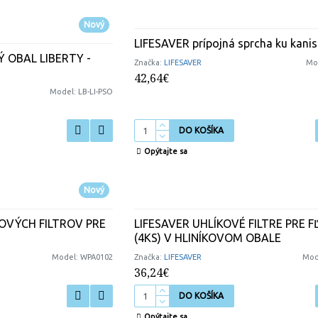
Nový
LIFESAVER prípojná sprcha ku kanis
 OBAL LIBERTY -
Značka:
LIFESAVER
Mo
42,64€
Model:
LB-LI-PSO
DO KOŠÍKA
Opýtajte sa
Nový
KOVÝCH FILTROV PRE
LIFESAVER UHLÍKOVÉ FILTRE PRE F
(4KS) V HLINÍKOVOM OBALE
Model:
WPA0102
Značka:
LIFESAVER
Mod
36,24€
DO KOŠÍKA
Opýtajte sa