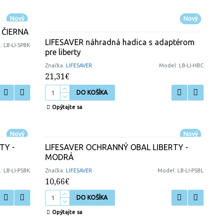
Nový
Nový
 ČIERNA
LIFESAVER náhradná hadica s adaptérom
:
LB-LI-SPBK
pre liberty
Značka:
LIFESAVER
Model:
LB-LI-HBC
21,31€
DO KOŠÍKA
Opýtajte sa
Nový
Nový
TY -
LIFESAVER OCHRANNÝ OBAL LIBERTY -
MODRÁ
:
LB-LI-PSBK
Značka:
LIFESAVER
Model:
LB-LI-PSBL
10,66€
DO KOŠÍKA
Opýtajte sa