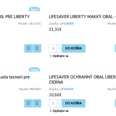
Nový
00L PRE LIBERTY
LIFESAVER LIBERTY MAKKÝ OBAL -
Model:
LB-LI-2KC
Značka:
LIFESAVER
Model
21,31€
DO KOŠÍKA
Opýtajte sa
Nový
ada tesnení pre
LIFESAVER OCHRANNÝ OBAL LIBER
ČIERNA
Model:
PRD0007
Značka:
LIFESAVER
Model
10,66€
DO KOŠÍKA
Opýtajte sa