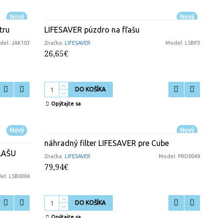
Nový
Nový
tru
LIFESAVER púzdro na fľašu
del:
JAK103
Značka:
LIFESAVER
Model:
LSBP3
26,65€
DO KOŠÍKA
Opýtajte sa
Nový
Nový
náhradný filter LIFESAVER pre Cube
ĽAŠU
Značka:
LIFESAVER
Model:
PRD0049
79,94€
el:
LSB0004
DO KOŠÍKA
Opýtajte sa