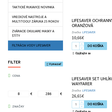
TAKTICKÉ RUKAVICE NOVINKA
VRECKOVÉ NASTROJE A
LIFESAVER OCHRANNÝ
MULTITOOLY ZÁRUKA 25 ROKOV
ORANŽOVÁ
ZVÁRACIE OKULIARE MASKY A
Značka:
LIFESAVER
ŠTÍTY
10,66€
FILTRÁCIA VODY LIFESAVER
DO KOŠÍKA
Opýtajte sa
FILTER
Vymazať
CENA
LIFESAVER SET UHLÍ
WAYFARER
Značka:
LIFESAVER
€
€
26,65€
DO KOŠÍKA
ZNAČKY
Opýtajte sa