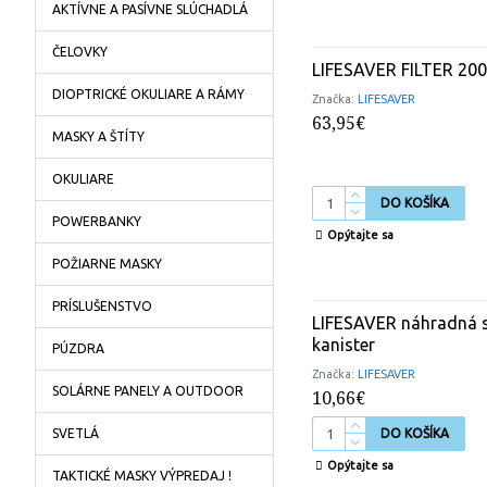
AKTÍVNE A PASÍVNE SLÚCHADLÁ
ČELOVKY
LIFESAVER FILTER 20
DIOPTRICKÉ OKULIARE A RÁMY
Značka:
LIFESAVER
63,95€
MASKY A ŠTÍTY
OKULIARE
DO KOŠÍKA
POWERBANKY
Opýtajte sa
POŽIARNE MASKY
PRÍSLUŠENSTVO
LIFESAVER náhradná s
kanister
PÚZDRA
Značka:
LIFESAVER
SOLÁRNE PANELY A OUTDOOR
10,66€
SVETLÁ
DO KOŠÍKA
Opýtajte sa
TAKTICKÉ MASKY VÝPREDAJ !