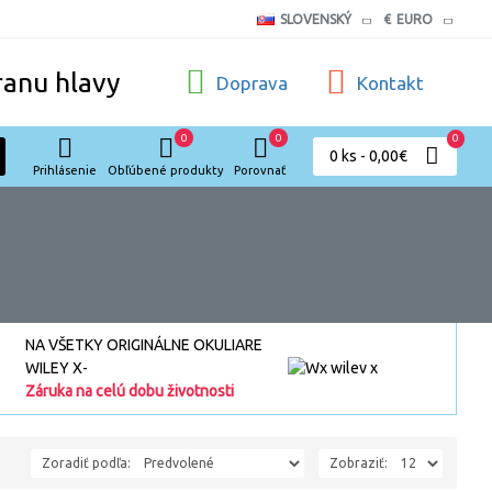
SLOVENSKÝ
€
EURO
ranu hlavy
Doprava
Kontakt
0
0
0
0 ks - 0,00€
Prihlásenie
Obľúbené produkty
Porovnať
NA VŠETKY ORIGINÁLNE OKULIARE
WILEY X-
Záruka na celú dobu životnosti
Zoradiť podľa:
Zobraziť: