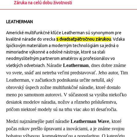
Záruka na celú dobu životnosti
LEATHERMAN
Americké multifunkčné kľúče Leatherman sú synonymom pre
kvalitné náradie do vrecka
s dvadsaťpäťročnou zárukou
. Vďaka
špičkovým materiálom a moderným technológiám sa jedná o
mimoriadne výkonné a odolné nástroje, ktoré sa stali
neodmysliteľným partnerom amatérov aj profesionálov vo
Náradie
Leatherman
, dnes dobre známe
všetkých odvetviach.
vo svete, snáď ani netreba veľmi predstavovať. Jeho autor, Tim
Leatherman, v začiatkoch podnikania určite netušil, aký
obrovský úspech zožne multifunkčné náradie, ktoré dostalo
meno po samotnom autorovi. V súčasnosti sa vyrába niekoľko
desiatok modelov náradia, nožov a rôzneho príslušenstva,
pričom niektoré modely sú na trhu viac ako tri desaťročia.
Medzi najznámejšie patrí náradie
Leatherman Wave
, ktoré
počas rokov prešlo úpravami a inováciami, a je známe svojou
bohatou výbavou, kompaktnosťou a popularitou. O kategóriu