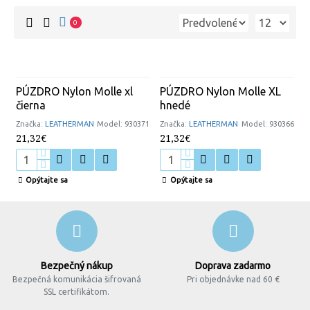
0
PÚZDRO Nylon Molle xl
PÚZDRO Nylon Molle XL
čierna
hnedé
Značka:
LEATHERMAN
Model:
930371
Značka:
LEATHERMAN
Model:
930366
21,32€
21,32€
Opýtajte sa
Opýtajte sa
Bezpečný nákup
Doprava zadarmo
Bezpečná komunikácia šifrovaná
Pri objednávke nad 60 €
SSL certifikátom.