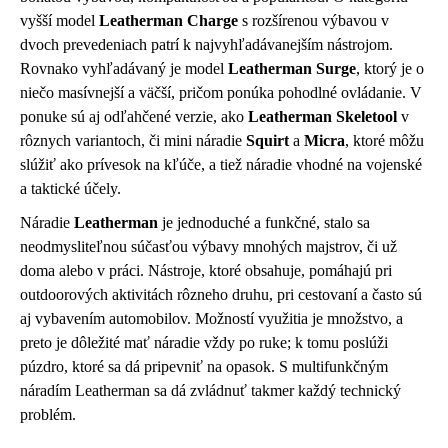
vyšší model
Leatherman Charge
s rozšírenou výbavou v
dvoch prevedeniach patrí k najvyhľadávanejším nástrojom.
Rovnako vyhľadávaný je model
Leatherman Surge
, ktorý je o
niečo masívnejší a väčší, pričom ponúka pohodlné ovládanie. V
ponuke sú aj odľahčené verzie, ako
Leatherman Skeletool
v
rôznych variantoch, či mini náradie
Squirt
a
Micra
, ktoré môžu
slúžiť ako prívesok na kľúče, a tiež náradie vhodné na vojenské
a taktické účely.
Náradie
Leatherman
je jednoduché a funkčné, stalo sa
neodmysliteľnou súčasťou výbavy mnohých majstrov, či už
doma alebo v práci. Nástroje, ktoré obsahuje, pomáhajú pri
outdoorových aktivitách rôzneho druhu, pri cestovaní a často sú
aj vybavením automobilov. Možností využitia je množstvo, a
preto je dôležité mať náradie vždy po ruke; k tomu poslúži
púzdro, ktoré sa dá pripevniť na opasok. S multifunkčným
náradím Leatherman sa dá zvládnuť takmer každý technický
problém.