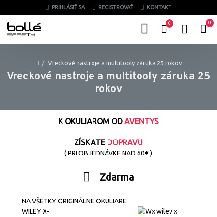
PRIHLÁSIŤ SA
REGISTROVAŤ
KONTAKT
0
0
Vreckové nastroje a multitooly záruka 25 rokov
Vreckové nastroje a multitooly záruka 25
rokov
K OKULIAROM OD
AVENTYS
ZÍSKATE
DOPRAVU
( PRI OBJEDNÁVKE NAD 60€ )
Zdarma
NA VŠETKY ORIGINÁLNE OKULIARE
WILEY X-