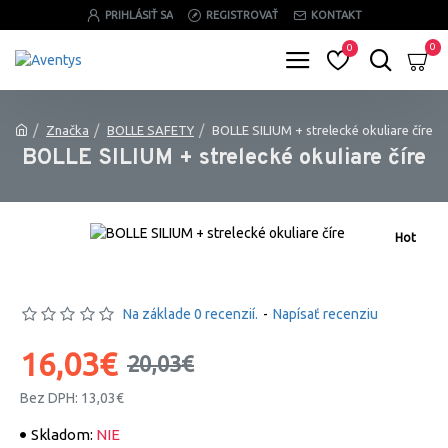
PRIHLÁSIŤ SA
REGISTROVAŤ
KONTAKT
0
0
Značka
BOLLE SAFETY
BOLLE SILIUM + strelecké okuliare číre
BOLLE SILIUM + strelecké okuliare číre
Hot
-20 %
Na základe 0 recenzií.
-
Napísať recenziu
16,03€
20,03€
Bez DPH: 13,03€
Skladom:
NIE