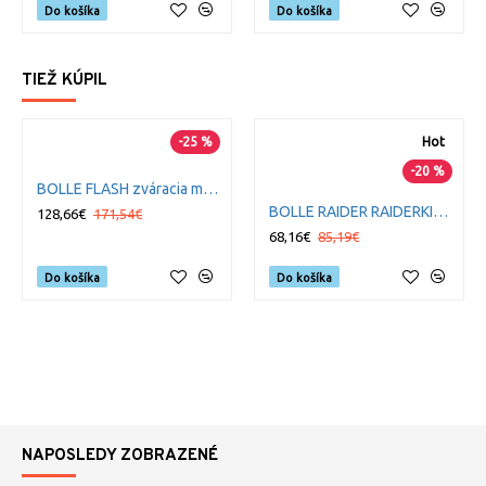
Do košíka
Do košíka
TIEŽ KÚPIL
-25 %
Hot
-20 %
BOLLE FLASH zváracia maska
BOLLE RAIDER RAIDERKIT taktické okuliare všetko v jednom kite
128,66€
171,54€
68,16€
85,19€
Do košíka
Do košíka
NAPOSLEDY ZOBRAZENÉ