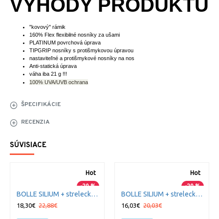
VÝHODY PRODUKTU
"kovový" rámik
160% Flex flexibilné nosníky za ušami
PLATINUM povrchová úprava
TIPGRIP nosníky s protišmykovou úpravou
nastaviteľné a protišmykové nosníky na nos
Anti-statická úprava
váha iba 21 g !!!
100% UVA/UVB ochrana
ŠPECIFIKÁCIE
RECENZIA
SÚVISIACE
Hot
Hot
-20 %
-20 %
BOLLE SILIUM + strelecké okuliare tmavé
BOLLE SILIUM + strelecké okuliare bronzové
18,30€
22,88€
16,03€
20,03€