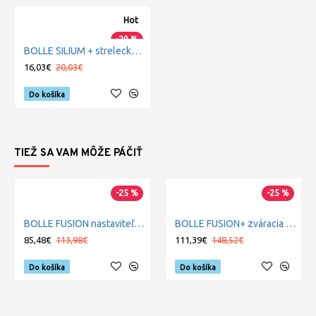
Hot
-20 %
BOLLE SILIUM + strelecké okuliare číre
16,03€
20,03€
Do košíka
TIEŽ SA VAM MÔŽE PÁČIŤ
-25 %
-25 %
BOLLE FUSION nastaviteľný filter
BOLLE FUSION+ zváracia maska
85,48€
113,98€
111,39€
148,52€
Do košíka
Do košíka