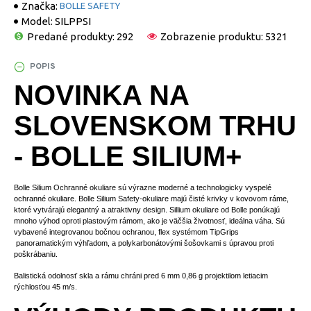
Značka:
BOLLE SAFETY
Model:
SILPPSI
Predané produkty: 292
Zobrazenie produktu: 5321
POPIS
NOVINKA NA
SLOVENSKOM TRHU
- BOLLE SILIUM+
Bolle Silium Ochranné okuliare sú výrazne moderné a technologicky vyspelé
ochranné okuliare. Bolle Silium Safety-okuliare majú čisté krivky v kovovom ráme,
ktoré vytvárajú elegantný a atraktivny design.
Sillium okuliare od Bolle ponúkajú
mnoho výhod oproti plastovým rámom, ako je väčšia životnosť, ideálna váha. Sú
vybavené integrovanou bočnou ochranou, flex systémom TipGrips
panoramatickým výhľadom, a polykarbonátovými šošovkami s úpravou proti
poškrábaniu.
Balistická odolnosť skla a rámu chráni pred 6 mm 0,86 g projektilom letiacim
rýchlosťou 45 m/s.