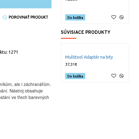
POROVNAŤ PRODUKT
Do košíka
SÚVISIACE PRODUKTY
ktu: 1271
Multitool Adaptér na bity
M
37,31€
3
Do košíka
lníkům, ale i záchranářům.
hání. Nástroj obsahuje
dostání ve třech barevných