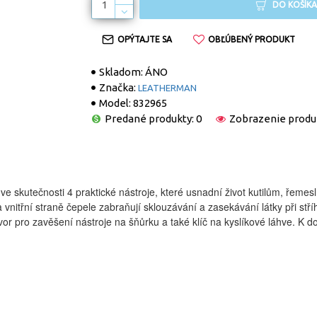
DO KOŠÍKA
OPÝTAJTE SA
OBĽÚBENÝ PRODUKT
Skladom:
ÁNO
Značka:
LEATHERMAN
Model:
832965
Predané produkty: 0
Zobrazenie produ
ve skutečnosti 4 praktické nástroje, které usnadní život kutilům, řemes
nitřní straně čepele zabraňují sklouzávání a zasekávání látky při stří
tvor pro zavěšení nástroje na šňůrku a také klíč na kyslíkové láhve. K 