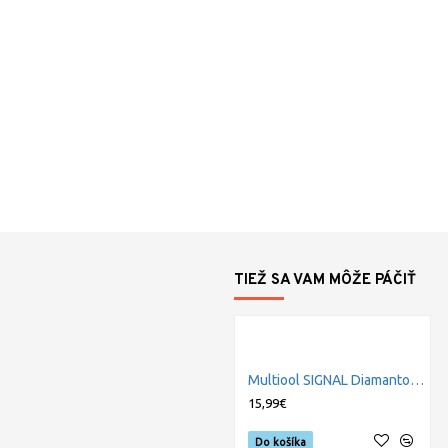
TIEŽ SA VAM MÔŽE PÁČIŤ
Multiool SIGNAL Diamantový brousek
15,99€
Do košíka