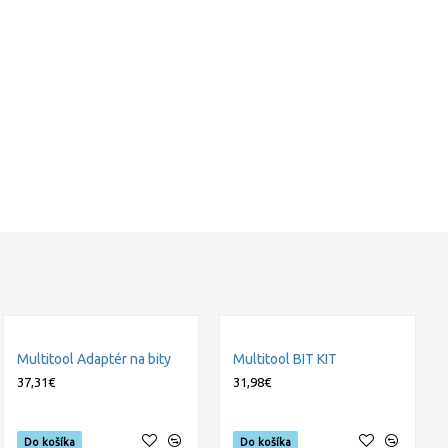
Multitool Adaptér na bity
Multitool BIT KIT
37,31€
31,98€
Do košíka
Do košíka