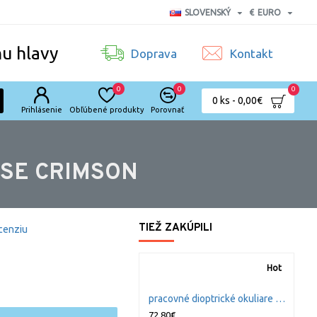
SLOVENSKÝ
€
EURO
nu hlavy
Doprava
Kontakt
0
0
0
0 ks - 0,00€
Prihlásenie
Obľúbené produkty
Porovnať
NSE CRIMSON
TIEŽ ZAKÚPILI
cenziu
Hot
d
pracovné dioptrické okuliare Bolle B809 veľkosť L
6
72,80€