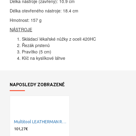
Délka nástroje (zavřený): 10.9 cm
Délka otevřeného nástroje: 18.4 cm
Hmotnost: 157 g
NÁSTROJE
Skládací lékařské nůžky z oceli 420HC
Řezák prstenů
Pravítko (5 cm)
Klíč na kyslíkové láhve
NAPOSLEDY ZOBRAZENÉ
Multitool LEATHERMAN RAPTOR RESPONSE CRIMSON
101,27€