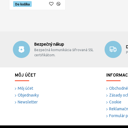
Do košíka
Bezpečný nákup
Bezpečná komunikácia šifrovaná SSL
P
certifikátom.
MÔJ ÚČET
INFORMAC
Môj účet
Obchodné
Objednavky
Zásady oc
Newsletter
Cookie
Reklamačn
Formulár p