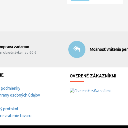
Doprava zadarmo
Možnosť vrátenia peň
ri objednávke nad 60 €
IE
OVERENÉ ZÁKAZNÍKMI
 podmienky
Overené zákazníkmi
hrany osobných údajov
ý protokol
re vrátenie tovaru