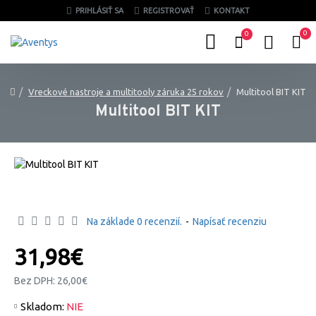
PRIHLÁSIŤ SA
REGISTROVAŤ
KONTAKT
0
0
Vreckové nastroje a multitooly záruka 25 rokov
Multitool BIT KIT
Multitool BIT KIT
Na základe 0 recenzií.
-
Napísať recenziu
31,98€
Bez DPH: 26,00€
Skladom:
NIE