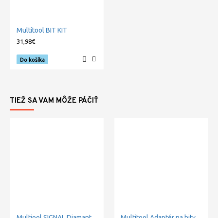
Multitool BIT KIT
31,98€
Do košíka
TIEŽ SA VAM MÔŽE PÁČIŤ
Multiool SIGNAL Diamantový brousek
Multitool Adaptér na bity