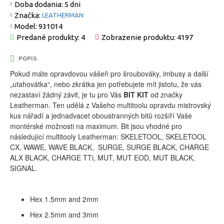
Doba dodania:
5 dni
Značka:
LEATHERMAN
Model:
931014
Predané produkty: 4
Zobrazenie produktu: 4197
POPIS
Pokud máte opravdovou vášeň pro šroubováky, imbusy a další
„utahovátka“, nebo zkrátka jen potřebujete mít jistotu, že vás
nezastaví žádný závit, je tu pro Vás
BIT KIT
od značky
Leatherman. Ten udělá z Vašeho multitoolu opravdu mistrovský
kus nářadí a jednadvacet oboustranných bitů rozšíří Vaše
montérské možnosti na maximum. Bit jsou vhodné pro
následující multitooly Leatherman: SKELETOOL, SKELETOOL
CX, WAWE, WAVE BLACK, SURGE, SURGE BLACK, CHARGE
ALX BLACK, CHARGE TTi, MUT, MUT EOD, MUT BLACK,
SIGNAL.
Hex 1.5mm and 2mm
Hex 2.5mm and 3mm