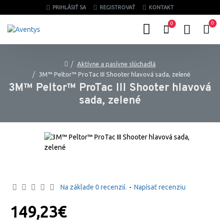
PRIHLÁSIŤ SA
REGISTROVAŤ
KONTAKT
0
0
Aktívne a pasívne slúchadlá
3M™ Peltor™ ProTac III Shooter hlavová sada, zelené
3M™ Peltor™ ProTac III Shooter hlavová
sada, zelené
Na základe 0 recenzií.
-
Napísať recenziu
149,23€