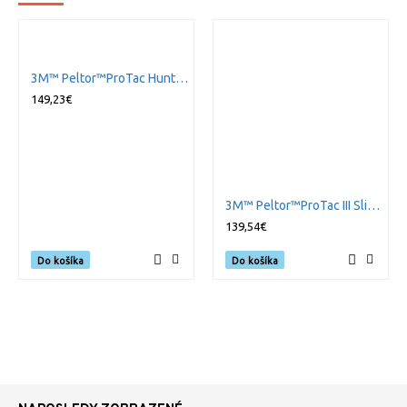
3M™ Peltor™ProTac Hunter hlavová sada, zelená
149,23€
3M™ Peltor™ProTac III Slim, hlavová páska, čierne
139,54€
Do košíka
Do košíka