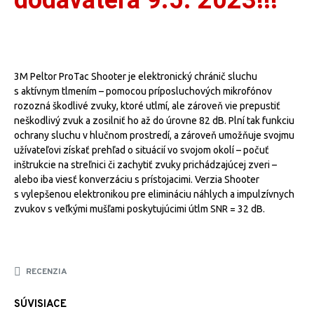
dodávateľa 9.5. 2023!!!
3M Peltor ProTac Shooter je elektronický chránič sluchu
s aktívnym tlmením – pomocou príposluchových mikrofónov
rozozná škodlivé zvuky, ktoré utlmí, ale zároveň vie prepustiť
neškodlivý zvuk a zosilniť ho až do úrovne 82 dB. Plní tak funkciu
ochrany sluchu v hlučnom prostredí, a zároveň umožňuje svojmu
užívateľovi získať prehľad o situácií vo svojom okolí – počuť
inštrukcie na streľnici či zachytiť zvuky prichádzajúcej zveri –
alebo iba viesť konverzáciu s prístojacimi. Verzia Shooter
s vylepšenou elektronikou pre elimináciu náhlych a impulzívnych
zvukov s veľkými mušľami poskytujúcimi útlm SNR = 32 dB.
RECENZIA
SÚVISIACE