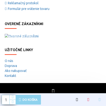
Reklamačný protokol
Formulár pre vrátenie tovaru
OVERENÉ ZÁKAZNÍKMI
Overené zákazníkmi
UŽITOČNÉ LINKY
O nás
Doprava
Ako nakupovať
Kontakt
DO KOŠÍKA
Copyright 2022 by Bolle-safety.sk Developed by
Nive
and
Marketing