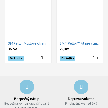
3M Peltor Mušlové chrániče Bull's Eye I, skladacie, zelené, 27dB, 1 set
3M™ Peltor™ Kit pre výmenu krytov mušlí (čierna) pre SportTac, 1 sada
36,24€
29,84€
Do košíka
Do košíka
Bezpečný nákup
Doprava zadarmo
Bezpečná komunikácia šifrovaná
Pri objednávke nad 60 €
SSL certifikátom.