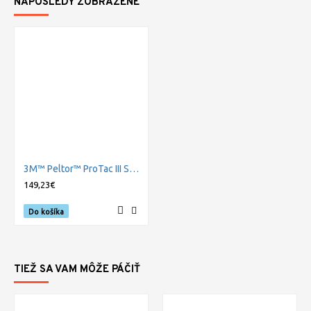
NAPOSLEDY ZOBRAZENÉ
3M™ Peltor™ ProTac III Shooter hlavová sada, zelené
149,23€
Do košíka
TIEŽ SA VAM MÔŽE PÁČIŤ