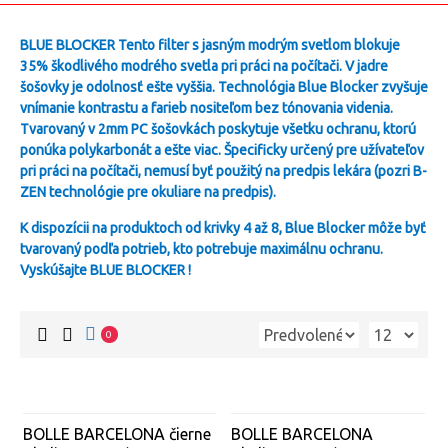
BLUE BLOCKER Tento filter s jasným modrým svetlom blokuje
35% škodlivého modrého svetla pri práci na počítači. V jadre
šošovky je odolnosť ešte vyššia. Technológia Blue Blocker zvyšuje
vnímanie kontrastu a farieb nositeľom bez tónovania videnia.
Tvarovaný v 2mm PC šošovkách poskytuje všetku ochranu, ktorú
ponúka polykarbonát a ešte viac. Špecificky určený pre užívateľov
pri práci na počítači, nemusí byť použitý na predpis lekára (pozri B-
ZEN technológie pre okuliare na predpis).
K dispozícii na produktoch od krivky 4 až 8, Blue Blocker môže byť
tvarovaný podľa potrieb, kto potrebuje maximálnu ochranu.
Vyskúšajte BLUE BLOCKER
!
0
BOLLE BARCELONA čierne
BOLLE BARCELONA