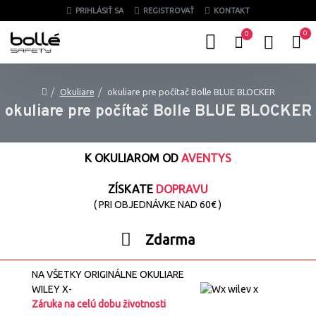
PRIHLÁSIŤ SA
REGISTROVAŤ
KONTAKT
0
0
Okuliare
okuliare pre počítač Bolle BLUE BLOCKER
okuliare pre počítač Bolle BLUE BLOCKER
K OKULIAROM OD
AVENTYS
ZÍSKATE
DOPRAVU
( PRI OBJEDNÁVKE NAD 60€ )
Zdarma
NA VŠETKY ORIGINÁLNE OKULIARE
WILEY X-
Záruka na celú dobu životnosti