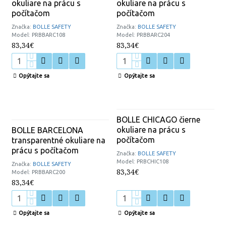
okuliare na prácu s
okuliare na prácu s
počítačom
počítačom
Značka:
BOLLE SAFETY
Značka:
BOLLE SAFETY
Model:
PRBBARC108
Model:
PRBBARC204
83,34€
83,34€
Opýtajte sa
Opýtajte sa
BOLLE CHICAGO čierne
okuliare na prácu s
BOLLE BARCELONA
počítačom
transparentné okuliare na
prácu s počítačom
Značka:
BOLLE SAFETY
Model:
PRBCHIC108
Značka:
BOLLE SAFETY
83,34€
Model:
PRBBARC200
83,34€
Opýtajte sa
Opýtajte sa