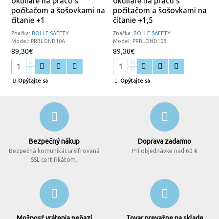
okuliare na prácu s
okuliare na prácu s
počítačom a šošovkami na
počítačom a šošovkami na
čítanie +1
čítanie +1,5
Značka:
BOLLE SAFETY
Značka:
BOLLE SAFETY
Model:
PRBLOND10A
Model:
PRBLOND10B
89,30€
89,30€
Opýtajte sa
Opýtajte sa
Bezpečný nákup
Doprava zadarmo
Bezpečná komunikácia šifrovaná
Pri objednávke nad 60 €
SSL certifikátom.
Možnosť vrátenia peňazí
Tovar prevažne na sklade