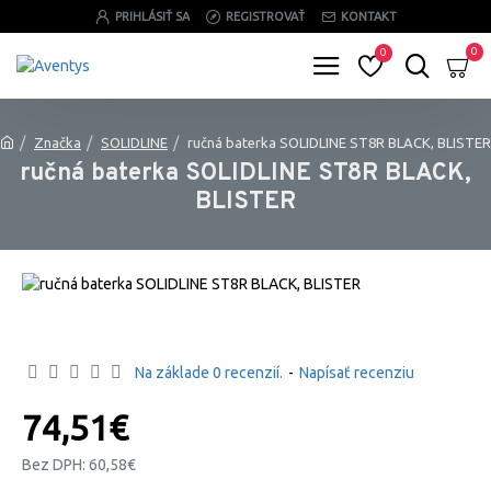
PRIHLÁSIŤ SA
REGISTROVAŤ
KONTAKT
0
0
Značka
SOLIDLINE
ručná baterka SOLIDLINE ST8R BLACK, BLISTER
ručná baterka SOLIDLINE ST8R BLACK,
BLISTER
Na základe 0 recenzií.
-
Napísať recenziu
74,51€
Bez DPH: 60,58€