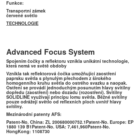
Funkce:
Transportní zámek
červené světlo
TECHNOLOGIE
Advanced Focus System
Spojením čočky a reflektoru vznikla unikátní technologie,
která nemá ve světě obdoby
Vznikla tak reflektorová čočka umožňující zaostření
paprsku světla s plynulým přechodem z širokého
homogenního kruhu světla do ostrého svazku a naopak.
Ostření se provádí jednoduchým posunutím hlavy svítilny
dopředu (zaostření) nebo dozadu (rozostření). Svítilny
SOLIDLINE využívají principu lomu světla. Běžné svítilny
pouze odrážejí světlo od reflexních ploch uvnitř hlavy
svítilny.
Mezinárodní patenty AFS:
Patent-No. China: ZL 200680000752.1Patent-No. Europe: EP
1880 139 B1Patent-No. USA: 7,461,960Patent-No.
HongKong: 1108730