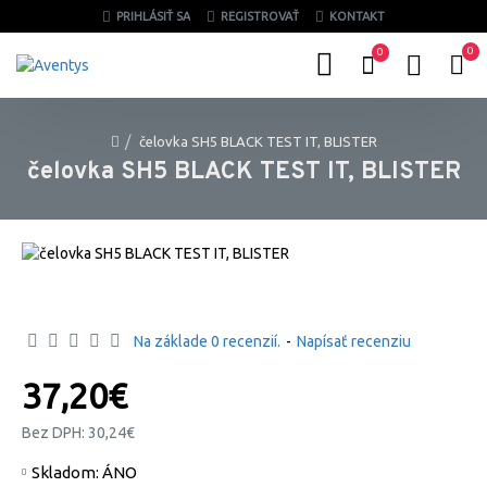
PRIHLÁSIŤ SA
REGISTROVAŤ
KONTAKT
0
0
čelovka SH5 BLACK TEST IT, BLISTER
čelovka SH5 BLACK TEST IT, BLISTER
Na základe 0 recenzií.
-
Napísať recenziu
37,20€
Bez DPH: 30,24€
Skladom:
ÁNO