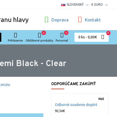
SLOVENSKÝ
€
EURO
ranu hlavy
Doprava
Kontakt
0
0
0
0 ks - 0,00€
Prihlásenie
Obľúbené produkty
Porovnať
mi Black - Clear
ODPORÚČAME ZAKÚPIŤ
cenziu
Hot
Odborné osadenie dioptrií
92,56€