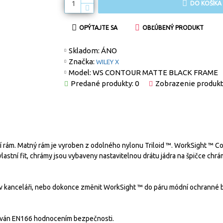
DO KOŠÍKA
OPÝTAJTE SA
OBĽÚBENÝ PRODUKT
Skladom:
ÁNO
Značka:
WILEY X
Model:
WS CONTOUR MATTE BLACK FRAME
Predané produkty: 0
Zobrazenie produkt
í rám. Matný rám je vyroben z odolného nylonu Triloid ™. WorkSight ™ Con
astní fit, chrámy jsou vybaveny nastavitelnou drátu jádra na špičce chr
 v kanceláři, nebo dokonce změnit WorkSight ™ do páru módní ochranné 
ikován EN166 hodnocením bezpečnosti.