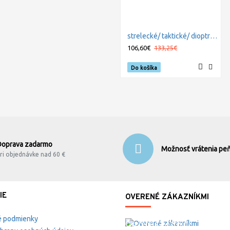
strelecké/ taktické/ dioptrické okuliare s vymeniteľnými zorníkmi WILEY X ROGUE - Smoke Grey + Clear
106,60€
133,25€
Do košíka
Doprava zadarmo
Možnosť vrátenia peň
ri objednávke nad 60 €
IE
OVERENÉ ZÁKAZNÍKMI
 podmienky
Overené zákazníkmi