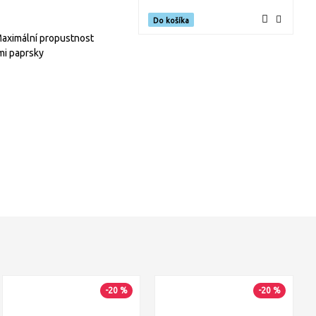
Do košíka
 Maximální propustnost
mi paprsky
-20 %
-20 %