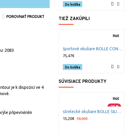
Do košíka
POROVNAŤ PRODUKT
TIEŽ ZAKÚPILI
Hot
S
športové okuliare BOLLE CONTOUR polarizované
8
u: 2083
75,47€
Do košíka
SÚVISIACE PRODUKTY
tour je k dispozici ve 4
ámové.
Hot
-20 %
strelecké okuliare BOLLE SILIUM číre
brýle připevněním
15,20€
19,00€
1