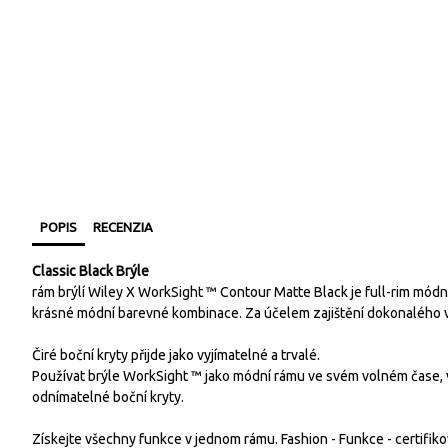
POPIS
RECENZIA
Classic Black Brýle
rám brýlí Wiley X WorkSight ™ Contour Matte Black je full-rim módn
krásné módní barevné kombinace. Za účelem zajištění dokonalého vl
Čiré boční kryty přijde jako vyjímatelné a trvalé.
Používat brýle WorkSight ™ jako módní rámu ve svém volném čase,
odnímatelné boční kryty.
Získejte všechny funkce v jednom rámu. Fashion - Funkce - certif