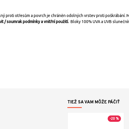
olný proti otřesům a povrch je chráněn odolných vrstev proti poškrábání.
t / soumrak podmínky a vnitřní použití.
Bloky 100% UVA a UVB sluneční
TIEŽ SA VAM MÔŽE PÁČIŤ
-20 %