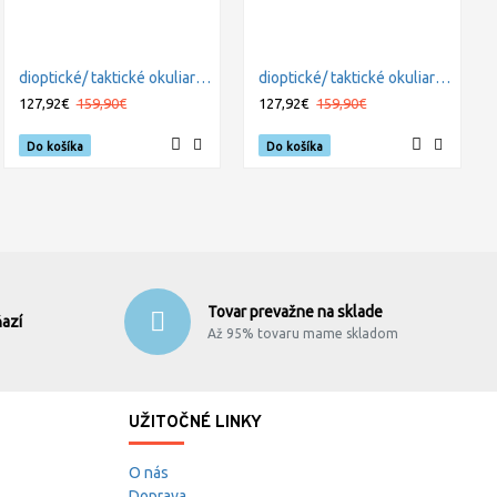
dioptické/ taktické okuliare s vymeniteľnými zorníkmi WILEY X VAPOR COMM. - Smoke Grey + Clear + Light Rust 2,5mm
dioptické/ taktické okuliare s vymeniteľnými zorníkmi WILEY X VAPOR COMM. TAN - Smoke Grey + Clear + Light Rust 2,5mm
127,92€
159,90€
127,92€
159,90€
Do košíka
Do košíka
Tovar prevažne na sklade
azí
Až 95% tovaru mame skladom
UŽITOČNÉ LINKY
O nás
Doprava