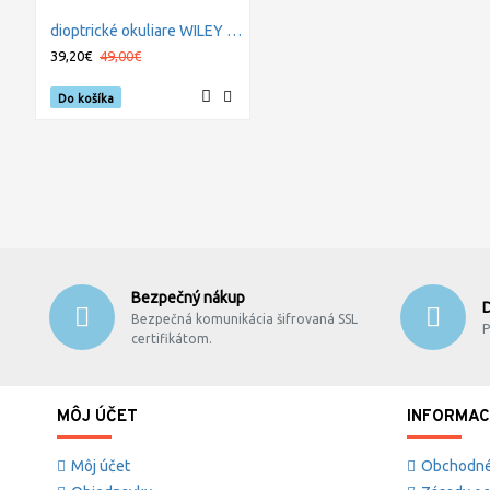
dioptrické okuliare WILEY X CONTOUR Gloss Demi Black - Clear
39,20€
49,00€
Do košíka
Bezpečný nákup
Bezpečná komunikácia šifrovaná SSL
P
certifikátom.
MÔJ ÚČET
INFORMAC
Môj účet
Obchodné