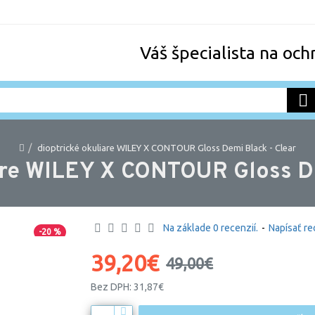
Váš špecialista na och
dioptrické okuliare WILEY X CONTOUR Gloss Demi Black - Clear
iare WILEY X CONTOUR Gloss De
Na základe 0 recenzií.
-
Napísať re
-20 %
39,20€
49,00€
Bez DPH: 31,87€