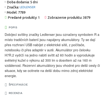
Doba dodania:
5 dni
Značka:
LEDLENSER
Model:
7789
Predané produkty: 1
Zobrazenie produktu: 3879
POPIS
Dobíjecí svítilny značky Ledlenser jsou označeny symbolem R a
místo tradičních baterií jsou napájeny akumulátory. Ty se dají
přes rozhraní USB nabíjet z elektrické sítě, z počítače,
notebooku či přes adaptér v autě. Akumulátor pro čelovku
H7R.2 vydrží na jedno nabití svítit až 60 hodin a vyprodukuje
světelný kužel o výkonu až 300 lm s dosvitem až na 160 m
vzdálenost. Rezervní akumulátory jsou vhodné pro delší cesty či
situace, kdy se ocitnete na delší dobu mimo zdroj elektrické
energie.
ŠPECIFIKÁCIE
RECENZIA