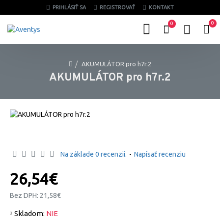
PRIHLÁSIŤ SA
REGISTROVAŤ
KONTAKT
0
0
AKUMULÁTOR pro h7r.2
AKUMULÁTOR pro h7r.2
Na základe 0 recenzií.
-
Napísať recenziu
26,54€
Bez DPH: 21,58€
Skladom:
NIE