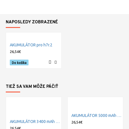
NAPOSLEDY ZOBRAZENÉ
AKUMULÁTOR pro h7r.2
26,54€
Do košíka
TIEŽ SA VAM MÔŽE PÁČIŤ
AKUMULÁTOR 5000 mAh pro mt14
AKUMULÁTOR 3400 mAh pre f1r, h8r, mh10, neo 10r, p7r, mh11, mt10, ml6, pl6
26,54€
26,54€