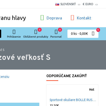
SLOVENSKÝ
€
EURO
ranu hlavy
Doprava
Kontakt
0
0
0
0 ks - 0,00€
Prihlásenie
Obľúbené produkty
Porovnať
ť S
ové veľkosť S
ODPORÚČAME ZAKÚPIŤ
cenziu
Hot
športové okuliare BOLLE RUSH+ tmavé
15,50€
1