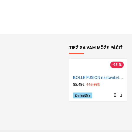
TIEŽ SA VAM MÔŽE PÁČIŤ
-25 %
BOLLE FUSION nastaviteľný filter
85,48€
113,98€
Do košíka