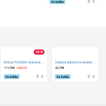
Do košíka
-25 %
BOLLE FUSION+ zváracia maska
čistiaca stanica na okuliare BOLLE PACD250
111,39€
148,52€
43,78€
Do košíka
Do košíka