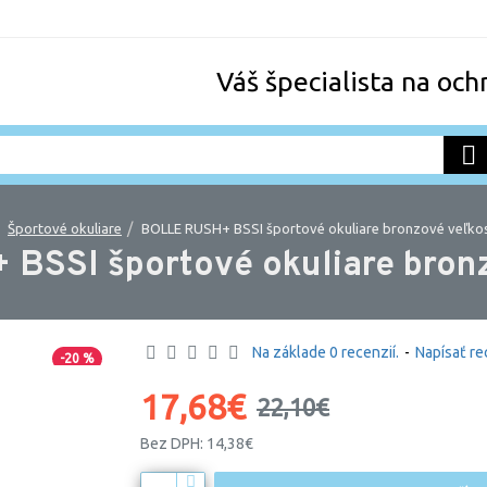
Váš špecialista na och
Športové okuliare
BOLLE RUSH+ BSSI športové okuliare bronzové veľkos
BSSI športové okuliare bronz
Na základe 0 recenzií.
-
Napísať re
-20 %
17,68€
22,10€
Bez DPH: 14,38€