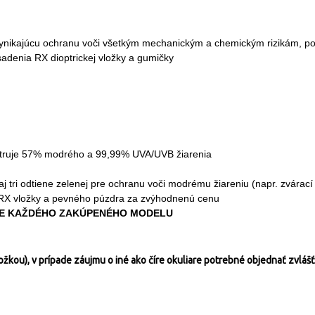
 vynikajúcu ochranu voči všetkým mechanickým a chemickým rizikám, po
adenia RX dioptrickej vložky a gumičky
iltruje 57% modrého a 99,99% UVA/UVB žiarenia
 aj tri odtiene zelenej pre ochranu voči modrému žiareniu (napr. zvárací
, RX vložky a pevného púzdra za zvýhodnenú cenu
ENE KAŽDÉHO ZAKÚPENÉHO MODELU
žkou), v prípade záujmu o iné ako číre okuliare potrebné objednať zvlášť