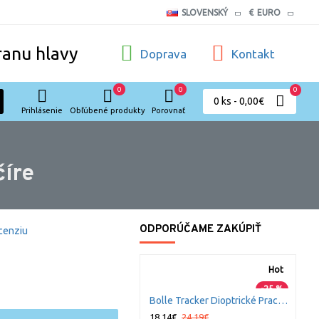
SLOVENSKÝ
€
EURO
ranu hlavy
Doprava
Kontakt
0
0
0
0 ks - 0,00€
Prihlásenie
Obľúbené produkty
Porovnať
číre
ODPORÚČAME ZAKÚPIŤ
cenziu
Hot
-25 %
Bolle Tracker Dioptrické Pracovné Okuliare Tmavé
18,14€
24,19€
1