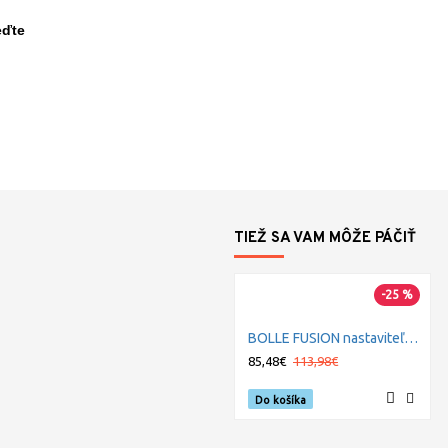
eďte
TIEŽ SA VAM MÔŽE PÁČIŤ
-25 %
BOLLE FUSION nastaviteľný filter
85,48€
113,98€
Do košíka