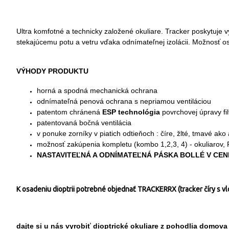
Ultra komfotné a technicky založené okuliare. Tracker poskytuje
stekajúcemu potu a vetru vďaka odnímateľnej izolácii. Možnosť os
VÝHODY PRODUKTU
horná a spodná mechanická ochrana
odnímateľná penová ochrana s nepriamou ventiláciou
patentom chránená
ESP technológia
povrchovej úpravy f
patentovaná bočná ventilácia
v ponuke zorníky v piatich odtieňoch : číre, žlté, tmavé ako
možnosť zakúpenia kompletu (kombo 1,2,3, 4) - okuliarov
NASTAVITEĽNÁ A ODNÍMATEĽNÁ PÁSKA BOLLÉ V C
K osadeniu dioptrii potrebné objednať TRACKERRX (tracker číry s vlo
dajte si u nás vyrobiť dioptrické okuliare z pohodlia domova