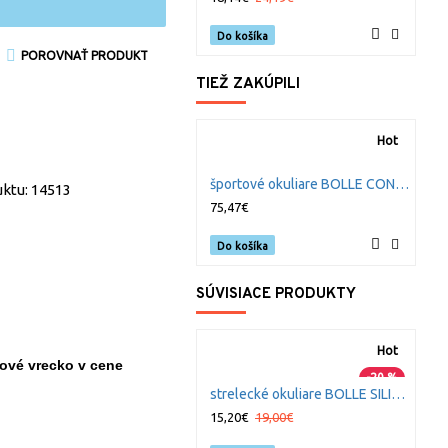
Do košíka
POROVNAŤ PRODUKT
TIEŽ ZAKÚPILI
Hot
S
športové okuliare BOLLE CONTOUR polarizované
8
ktu: 14513
75,47€
Do košíka
SÚVISIACE PRODUKTY
Hot
kové vrecko v cene
-20 %
strelecké okuliare BOLLE SILIUM číre
15,20€
19,00€
1