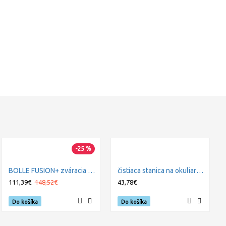
-25 %
BOLLE FUSION+ zváracia maska
čistiaca stanica na okuliare BOLLE PACD250
111,39€
148,52€
43,78€
Do košíka
Do košíka