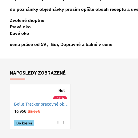
do poznámky objednávky prosím opíšte obsah receptu a uv
Zvolené dioptrie
Pravé oko
Ľavé oko
cena práce od 59 ,- Eur, Dopravné a balné v cene
NAPOSLEDY ZOBRAZENÉ
Hot
-25 %
Bolle Tracker pracovné okuliare číre
16,96€
22,62€
Do košíka