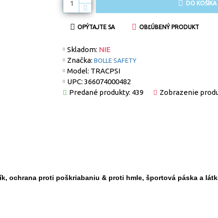
DO KOŠÍKA
OPÝTAJTE SA
OBĽÚBENÝ PRODUKT
Skladom:
NIE
Značka:
BOLLE SAFETY
Model:
TRACPSI
UPC:
366074000482
Predané produkty: 439
Zobrazenie produ
ík, ochrana proti poškriabaniu & proti hmle, športová páska a lát