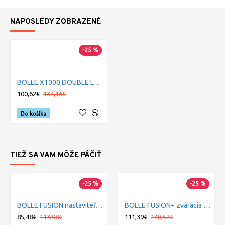
NAPOSLEDY ZOBRAZENÉ
-25 %
BOLLE X1000 DOUBLE LENS čierna taktická maska s dvojitou optikou
100,62€
134,16€
Do košíka
TIEŽ SA VAM MÔŽE PÁČIŤ
-25 %
-25 %
BOLLE FUSION nastaviteľný filter
BOLLE FUSION+ zváracia maska
85,48€
113,98€
111,39€
148,52€