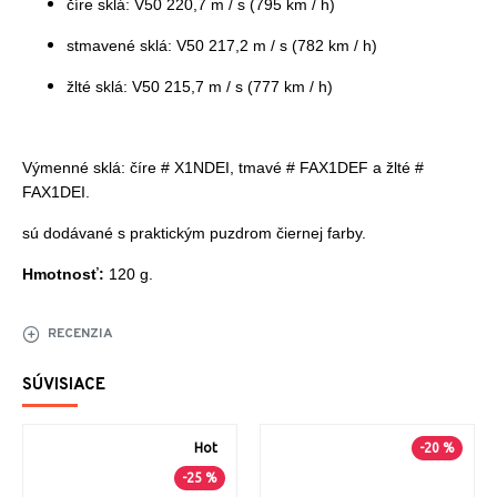
číre sklá: V50 220,7 m / s (795 km / h)
stmavené sklá: V50 217,2 m / s (782 km / h)
žlté sklá: V50 215,7 m / s (777 km / h)
Výmenné sklá: číre # X1NDEI, tmavé # FAX1DEF a žlté #
FAX1DEI.
sú dodávané s praktickým puzdrom čiernej farby.
Hmotnosť:
120 g.
RECENZIA
SÚVISIACE
Hot
-20 %
-25 %