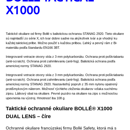
X1000
Taktické okuliare od firmy Bollé s balistickou ochranou STANAG 2920. Tieto okuliare
sú najmladší zo série X, ich tvar dobre sadne na akýkoľvek tvár a je vhodný ku
každej taktickej prilbe. Možno použiť s každou prilbou. Ľahký a pevný rám z Bi-
materiálu podľa štandardu EN166 3BT.
Integrované vetracie otvory skla z 3 mm polykarbonátu. Ochrana proti poškriabaniu
(anti-scratch). Ochrana proti zahmlievaniu (anti-fog). Balistická ochrana podľa
americkej normy STANAG 2920.
Integrované vetracie otvory skla z 3 mm polykarbonátu. Ochrana proti poškriabaniu
(anti-scratch). Ochrana proti zahmlievaniu (anti-fog). Balistická ochrana podľa
americkej normy STANAG 2920. Nastaviteľný popruh z 35 mm nylonu opatrený
protišmykovým náterom. Možnosť rýchleho zloženia okuliarov vďaka suchému
zipsu. Látkový obal na okuliare. Pevné puzdro na okuliare na zips s možnosťou
upevnenia na výstroj. Hmotnosť iba 108 g.
Taktické ochranné okuliare BOLLÉ® X1000
DUAL LENS – číre
Ochranné okuliare francúzskej firmy Bollé Safety, ktorá má s