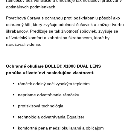
rámčekov bez ventilácie a umožňuje tak nositelovi pracovať v
optimálnych podmienkach.
Povrchová úprava s ochranou proti poškriabaniu
pôsobí ako
ochranný štít, ktorý zvyšuje odolnosť šošoviek a znižuje tvorbu
škrabancov. Predlžuje se tak životnosť šošoviek, zvyšuje se
užívateľský komfort a zabráni sa škrabancom, ktoré by
narušovali videnie.
Ochranné okuliare BOLLÉ® X1000 DUAL LENS
ponúka užívateľovi nasledujúce vlastnosti:
rámček odolný voči vysokým teplotám
nepriame odvetrávanie rámčeku
protisklzová technológia
technológia odvetrávania Equalizer
komfortná pena medzi okuliarami a obličajom