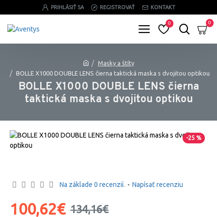
PRIHLÁSIŤ SA
REGISTROVAŤ
KONTAKT
0
0
Masky a štíty
BOLLE X1000 DOUBLE LENS čierna taktická maska s dvojitou optikou
BOLLE X1000 DOUBLE LENS čierna
taktická maska s dvojitou optikou
-25 %
Na základe 0 recenzií.
-
Napísať recenziu
100,62€
134,16€