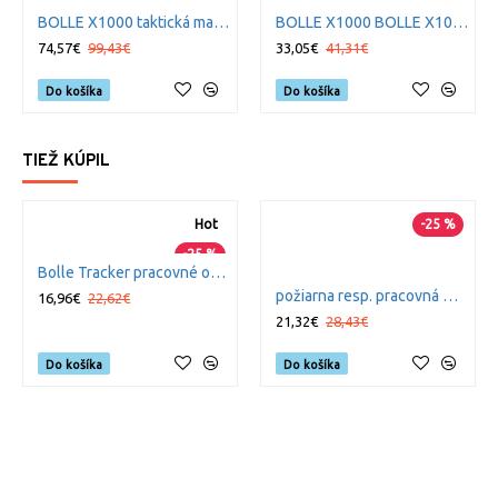
BOLLE X1000 taktická maska čierna BLACK púzdro zdarma
BOLLE X1000 BOLLE X1000 náhradná maska žltá pre Bolle Tactical X1000
74,57€
99,43€
33,05€
41,31€
Do košíka
Do košíka
TIEŽ KÚPIL
Hot
-25 %
-25 %
Bolle Tracker pracovné okuliare číre
požiarna resp. pracovná maska BOLLE PILOT CSP PLATINUM bronz novinka
16,96€
22,62€
21,32€
28,43€
Do košíka
Do košíka