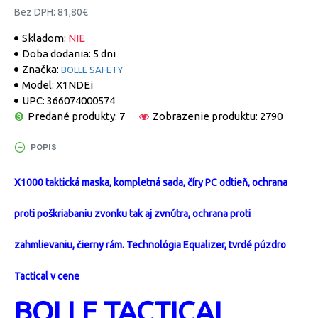
Bez DPH: 81,80€
Skladom:
NIE
Doba dodania:
5 dni
Značka:
BOLLE SAFETY
Model:
X1NDEi
UPC:
366074000574
Predané produkty: 7
Zobrazenie produktu: 2790
POPIS
X1000 taktická maska, kompletná sada, číry PC odtieň, ochrana
proti poškriabaniu zvonku tak aj zvnútra, ochrana proti
zahmlievaniu, čierny rám. Technológia Equalizer, tvrdé púzdro
Tactical v cene
BOLLE TACTICAL