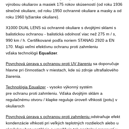
výrobou okuliarov a masiek 175 rokov skúseností (od roku 1936
slnečné okuliare, od roku 1950 ochranné okuliare a masky a od
roku 1960 lyžiarske okuliare).
X1000 DUAL LENS sú ochranné okuliare s dvojitými sklami s
balistickou ochranou - balistická odolnosť viac než 275 m / s,
990 km / h. Certifikované podľa noriem STANAG 2920 a EN
170. Majú veľmi efektívnu ochranu proti zahmleniu
vďaka technológii
Equalizer
.
Povrchová úprava s ochranou proti UV žiareniu
sa doporučuje
hlavne pri činnostiach v miestach, kde sú zdroje ultrafialového
žiarenia.
Technológia Equalizer
- vysoko výkonný systém
pre ochranu proti zahmleniu. Vďaka dvojitým sklám a
regulačnému otvoru / klapke reguluje úroveň vlhkosti (potu) v
okuliaroch
Povrchová úprava s ochranou proti zahmleniu
odstraňuje efekt
kondenzácie vlhkosti pri veľkých teplotných rozdieloch alebo u