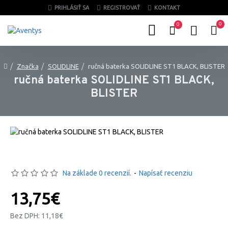
PRIHLÁSIŤ SA
REGISTROVAŤ
KONTAKT
0
0
Značka
SOLIDLINE
ručná baterka SOLIDLINE ST1 BLACK, BLISTER
ručná baterka SOLIDLINE ST1 BLACK,
BLISTER
Na základe 0 recenzií.
-
Napísať recenziu
13,75€
Bez DPH: 11,18€