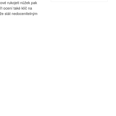
ové rukojeti nůžek pak
i ocení také klíč na
e stát nedocenitelným