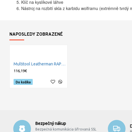
Klíč na kyslíkové láhve
Nástroj na rozbití skla z karbidu wolframu (extrémně tvrdý m
NAPOSLEDY ZOBRAZENÉ
Multitool Leatherman RAPTOR BLUE/YELLOW
116,19€
Do košíka
Bezpečný nákup
Bezpečná komunikácia šifrovaná SSL
P