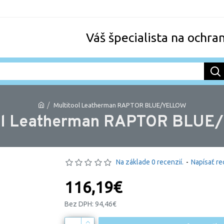
Váš špecialista na ochra
Multitool Leatherman RAPTOR BLUE/YELLOW
ol Leatherman RAPTOR BLU
Na základe 0 recenzií.
-
Napísať re
116,19€
Bez DPH: 94,46€