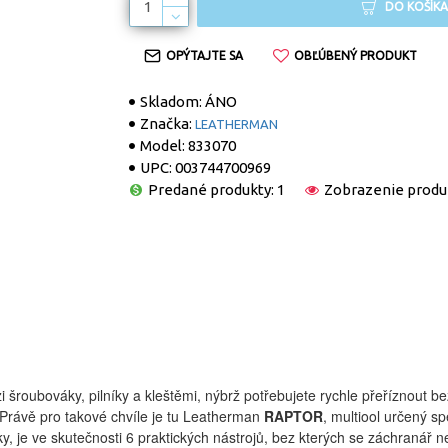
DO KOŠÍKA
OPÝTAJTE SA
OBĽÚBENÝ PRODUKT
Skladom:
ÁNO
Značka:
LEATHERMAN
Model:
833070
UPC:
003744700969
Predané produkty: 1
Zobrazenie produ
i šroubováky, pilníky a kleštěmi, nýbrž potřebujete rychle přeříznout b
. Právě pro takové chvíle je tu Leatherman
RAPTOR
, multiool určený s
y, je ve skutečnosti 6 praktických nástrojů, bez kterých se záchranář 