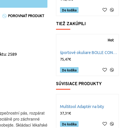
Do košíka
POROVNAŤ PRODUKT
TIEŽ ZAKÚPILI
Hot
S
športové okuliare BOLLE CONTOUR polarizované
8
ktu: 2589
75,47€
Do košíka
SÚVISIACE PRODUKTY
Multitool Adaptér na bity
M
ezpečnostní pás, rozpárat
37,31€
3
peciálně pro záchranné
neobejde. Skládací lékařské
Do košíka