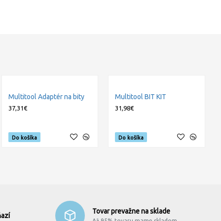
Multitool Adaptér na bity
Multitool BIT KIT
37,31€
31,98€
Do košíka
Do košíka
Tovar prevažne na sklade
azí
Až 95% tovaru mame skladom