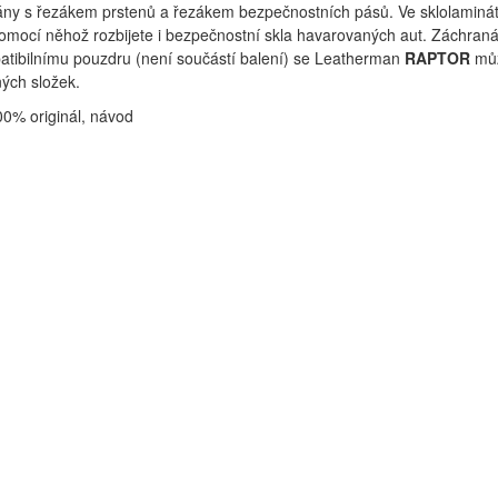
ány s řezákem prstenů a řezákem bezpečnostních pásů. Ve sklolaminát
omocí něhož rozbijete i bezpečnostní skla havarovaných aut. Záchranář
atibilnímu pouzdru (není součástí balení) se Leatherman
RAPTOR
můž
ých složek.
00% originál, návod