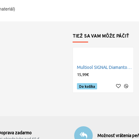
ateriál)
TIEŽ SA VAM MÔŽE PÁČIŤ
Multiool SIGNAL Diamantový brousek
15,99€
Do košíka
Doprava zadarmo
Možnosť vrátenia peň
ri objednávke nad 60 €