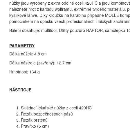
nůžky jsou vyrobeny z extra odolné oceli 420HC a jsou kombinov
naleznete hrot z karbidu wolframu, extrémně tvrdého materiálu, p
kyslíkové láhve. Díky kroužku na karabinu případně MOLLE komp
pomocníkem na opasku všech profesionálních i laických záchrann
Balení obsahuje: multitool, Utility pouzdro RAPTOR, samolepku 1
PARAMETRY
Délka nůžek: 4.8 cm
Délka nástroje (zavřený): 12.7 cm
Hmotnost: 164 g
NÁSTROJE
Skládací lékařské nůžky z oceli 420HC
Řezák bezpečnostních pásů
Řezák prstenů
Pravítko (5 cm)