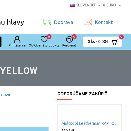
SLOVENSKÝ
€
EURO
nu hlavy
Doprava
Kontakt
0
0
0
0 ks - 0,00€
Prihlásenie
Obľúbené produkty
Porovnať
E/YELLOW
ODPORÚČAME ZAKÚPIŤ
cenziu
M
Multitool Leatherman RAPTOR BLUE/ BLACK
1
116,19€