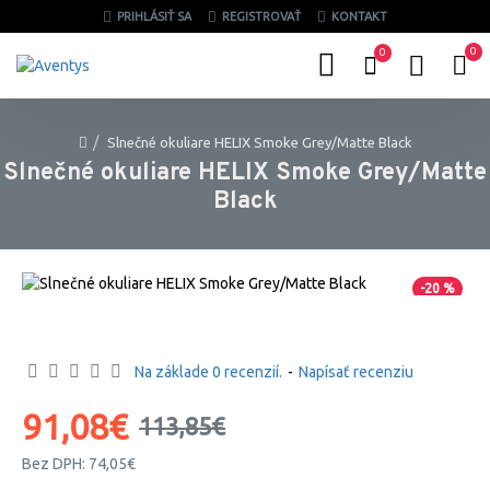
PRIHLÁSIŤ SA
REGISTROVAŤ
KONTAKT
0
0
Slnečné okuliare HELIX Smoke Grey/Matte Black
Slnečné okuliare HELIX Smoke Grey/Matte
Black
-20 %
Na základe 0 recenzií.
-
Napísať recenziu
91,08€
113,85€
Bez DPH: 74,05€