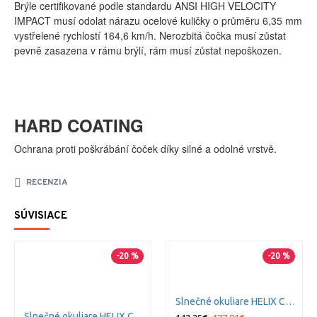
Brýle certifikované podle standardu ANSI HIGH VELOCITY
IMPACT musí odolat nárazu ocelové kuličky o průměru 6,35 mm
vystřelené rychlostí 164,6 km/h. Nerozbitá čočka musí zůstat
pevně zasazena v rámu brýlí, rám musí zůstat nepoškozen.
HARD COATING
Ochrana proti poškrábání čoček díky silné a odolné vrstvě.
RECENZIA
SÚVISIACE
-20 %
-20 %
Slnečné okuliare HELIX Captivate Polarized - Green Mirror - Amber/Gloss Demi
Slnečné okuliare HELIX Captivate Polarized - Bronze Mirror - Copper/Gloss Black Fade To Clear Crystal