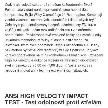
Zrak hraje veledůležitou roli v našem každodenním životě.
Pokud naše vidění není stoprocentní, jsme nuceni dělat
kompromisy. Brýle Wiley X umožňuje žít život naplno. Kombinují
v sobě vlastnosti ochranných, slunečních i dioptrických brýlí.
Celé brýle jsou certifikovány bezpečnostními testy EN.166 a
zajišťují tak vašim očím maximální ochranu i v extrémních
podmínkách. Polykarbonátové vrstvené čočky pak zaručují díky
unikátním technologiím Wiley X jasné a ostré vidění za
jakýchkoli světelných podmínek. Brýle s označením RX Ready
pak mohou být vybaveny dioptrickými skly s patřičnou brýlovou
korekci připravenou na míru konkrétnímu zákazníkovi. Označení
High RX umožňuje dokonce vložení velmi silných dioptrických
skel v rozmezí od +5.00 do -7.00 dioptrií. Váš zrak už vás
nebude limitovat ani v těch nejextrémnějších situacích.
ANSI HIGH VELOCITY IMPACT
TEST - Test odolnosti proti střelám