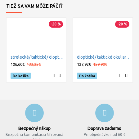
TIEŽ SA VAM MÔŽE PÁČIŤ
-20 %
-20 %
strelecké/ taktické/ dioptrické okuliare s vymeniteľnými zorníkmi WILEY X ROGUE - Smoke Grey + Clear
dioptické/ taktické okuliare s vymeniteľnými zorníkmi WILEY X VAPOR COMM. - Smoke Grey + Clear + Light Rust 2,5mm
106,60€
133,25€
127,92€
159,90€
Do košíka
Do košíka
Bezpečný nákup
Doprava zadarmo
Bezpečná komunikácia šifrovaná
Pri objednávke nad 60 €