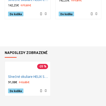
142,25€
177,81€
142,25€
177,81€
Do košíka
Do košíka
NAPOSLEDY ZOBRAZENÉ
-20 %
Slnečné okuliare HELIX Smoke Grey/Matte Black
91,08€
113,85€
Do košíka